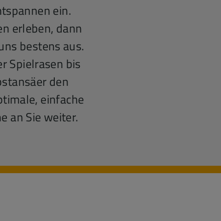
ntspannen ein.
en erleben, dann
 uns bestens aus.
r Spielrasen bis
bstansäer den
timale, einfache
 an Sie weiter.