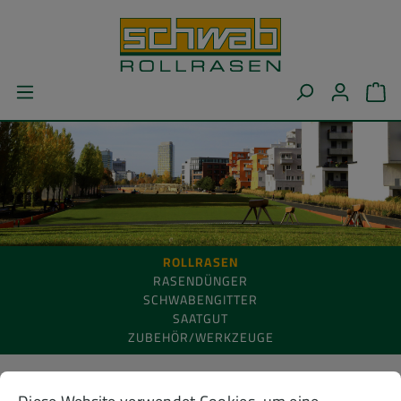
alt springen
WA
ROLLRASEN
RASENDÜNGER
SCHWABENGITTER
SAATGUT
ZUBEHÖR/WERKZEUGE
Cookie-Voreinstellungen
Diese Website verwendet Cookies, um eine bestmögliche