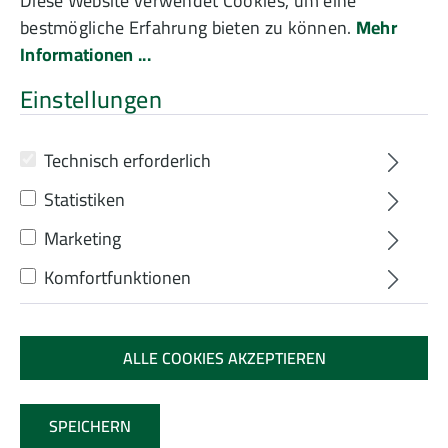
Diese Website verwendet Cookies, um eine
bestmögliche Erfahrung bieten zu können.
Mehr
Landschaftsrasen
Informationen ...
Einstellungen
ohne Kräuter
Technisch erforderlich
Statistiken
Bildergalerie überspringen
Marketing
Komfortfunktionen
ALLE COOKIES AKZEPTIEREN
SPEICHERN